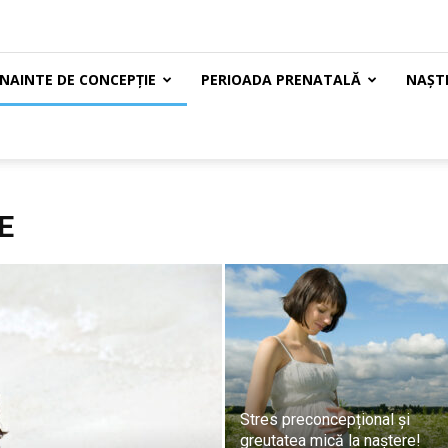
ÎNAINTE DE CONCEPȚIE
PERIOADA PRENATALĂ
NAȘTE
E
Stres preconcepțional și
greutatea mică la naștere!