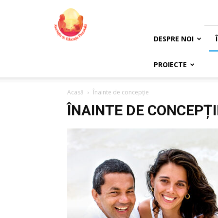
Asociația
de
Educație
Prenatală
DESPRE NOI
PROIECTE
Acasă
Înainte de concepție
ÎNAINTE DE CONCEPȚI