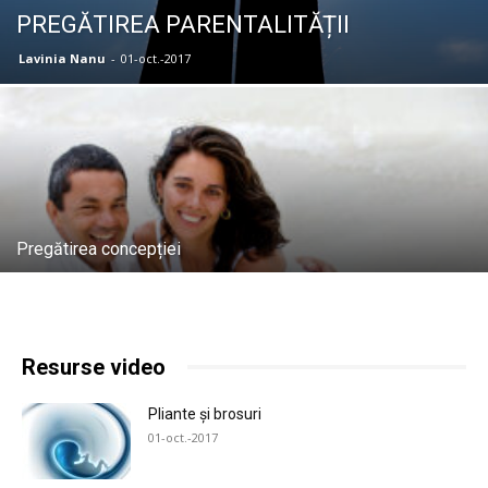
PREGĂTIREA PARENTALITĂȚII
Lavinia Nanu
-
01-oct.-2017
Pregătirea concepției
Resurse video
Pliante și brosuri
01-oct.-2017