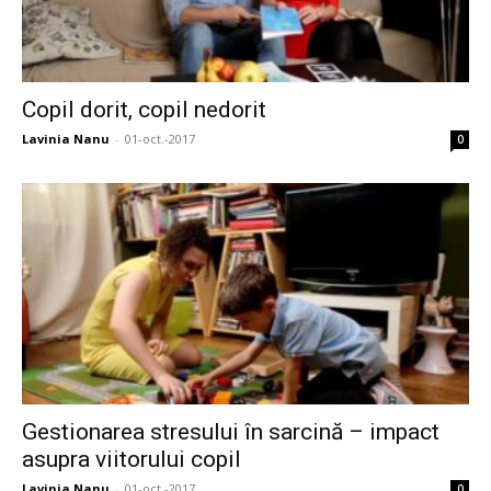
Copil dorit, copil nedorit
Lavinia Nanu
-
01-oct.-2017
0
Gestionarea stresului în sarcină – impact
asupra viitorului copil
Lavinia Nanu
-
01-oct.-2017
0