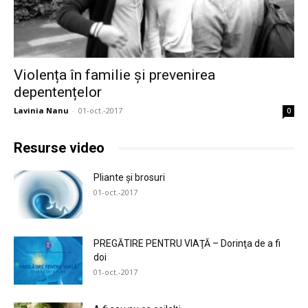
Violența în familie și prevenirea
depentențelor
Lavinia Nanu
-
01-oct.-2017
0
Resurse video
Pliante și brosuri
01-oct.-2017
PREGĂTIRE PENTRU VIAŢĂ – Dorinţa de a fi
doi
01-oct.-2017