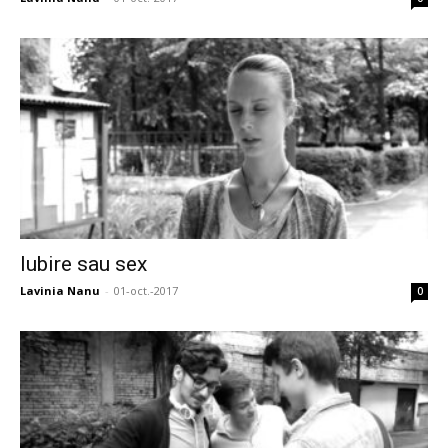
Iubire sau sex
Lavinia Nanu
-
01-oct.-2017
0