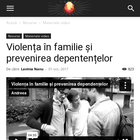
Acasă
Resurse
Materiale video
Resurse
Materiale video
Violența în familie și
prevenirea depentențelor
De către
Lavinia Nanu
-
01-oct.-2017
823