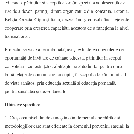
educare a părinților și a copiilor lor, (în special a adolescenților cu
risc de a deveni părinți), dintre organizațiile din România, Letonia,
Belgia, Grecia, Cipru și Italia, dezvoltând și consolidând rețele de
cooperare prin creșterea capacității acestora de a funcționa la nivel
transnațional.
Proiectul se va axa pe îmbunătățirea și extinderea unei oferte de
oportunități de învățare de calitate adresată părinților în scopul
consolidării cunoștințelor, abilităților și atitudinilor pentru o mai
bună relație de comunicare cu copiii, în scopul adoptării unui stil
de viață sănătos, prin educația sexuală și educația prenatală,
pentru sănătatea și dezvoltarea lor.
Obiecive specifice
1. Creșterea nivelului de cunoștințe în domeniul abordărilor și
metodologiilor care sunt eficiente în domeniul prevenirii sarcinii la