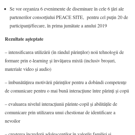
Se vor organiza 6 evenimente de diseminare în cele 6 țări ale
partenerilor consorțiului PEACE SITE, pentru cel puțin 20 de
participanți/fiecare, în prima jumătate a anului 2019
Rezultate așteptate
– intensificarea utilizării (în rândul părinților) noii tehnologii de
formare prin e-learning și învățarea mixtă (inclusiv broșuri,
materiale video și audio)
– îmbunătățirea motivării părinților pentru a dobândi competențe
de comunicare pentru o mai bună interacțiune între părinți și copii
– evaluarea nivelul interacțiunii părinte-copil și abilitățile de
comunicare prin utilizarea unui chestionar de identificare a
nevoilor
– creșterea încrederii adolescenților în valorile familiei și