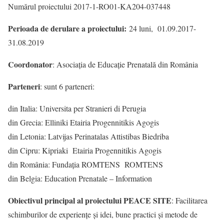
Numărul proiectului 2017-1-RO01-KA204-037448
Perioada de derulare a proiectului:
24 luni, 01.09.2017-
31.08.2019
Coordonator
: Asociația de Educație Prenatală din România
Parteneri
: sunt 6 parteneri:
din Italia: Universita per Stranieri di Perugia
din Grecia: Elliniki Etairia Progennitikis Agogis
din Letonia: Latvijas Perinatalas Attistibas Biedriba
din Cipru: Kipriaki Etairia Progennitikis Agogis
din România: Fundația ROMTENS ROMTENS
din Belgia: Education Prenatale – Information
Obiectivul principal al proiectului PEACE SITE
: Facilitarea
schimburilor de experiențe și idei, bune practici și metode de