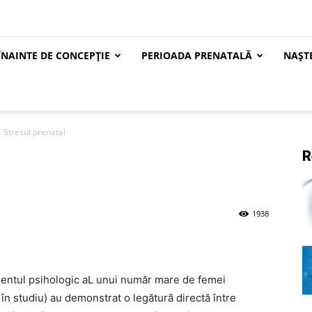
ÎNAINTE DE CONCEPȚIE
PERIOADA PRENATALĂ
NAȘT
Stresul prenatal
R
1938
mentul psihologic aL unui număr mare de femei
în studiu) au demonstrat o legătură directă între