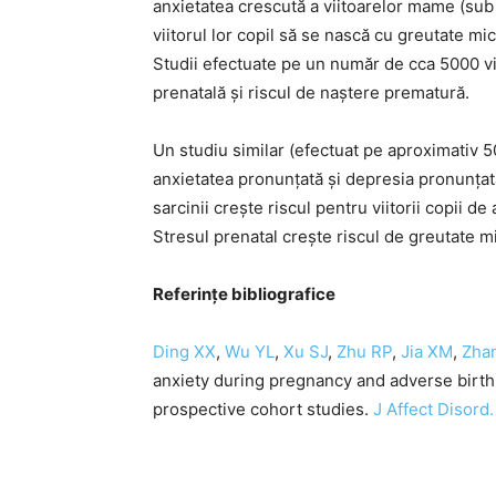
anxietatea crescută a viitoarelor mame (sub 
viitorul lor copil să se nască cu greutate mic
Studii efectuate pe un număr de cca 5000 vi
prenatală și riscul de naștere prematură.
Un studiu similar (efectuat pe aproximativ 5
anxietatea pronunțată și depresia pronunța
sarcinii crește riscul pentru viitorii copii 
Stresul prenatal crește riscul de greutate mi
Referințe bibliografice
Ding XX
,
Wu YL
,
Xu SJ
,
Zhu RP
,
Jia XM
,
Zha
anxiety during pregnancy and adverse birth
prospective cohort studies.
J Affect Disord.