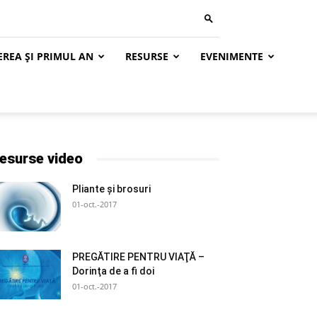
EREA ȘI PRIMUL AN
RESURSE
EVENIMENTE
esurse video
Pliante și brosuri
01-oct.-2017
PREGĂTIRE PENTRU VIAŢĂ –
Dorinţa de a fi doi
01-oct.-2017