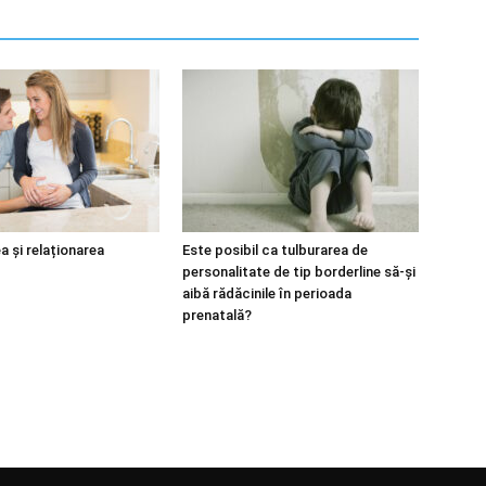
 și relaționarea
Este posibil ca tulburarea de
personalitate de tip borderline să-și
aibă rădăcinile în perioada
prenatală?