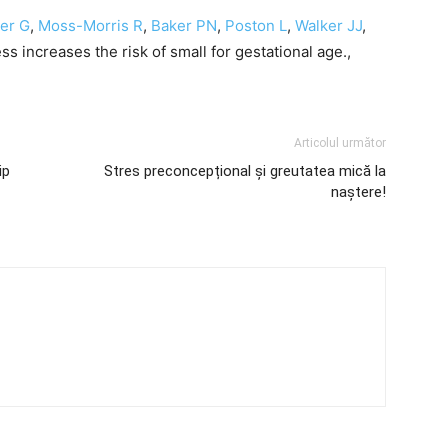
er G
,
Moss-Morris R
,
Baker PN
,
Poston L
,
Walker JJ
,
s increases the risk of small for gestational age.,
Articolul următor
ip
Stres preconcepțional și greutatea mică la
naștere!