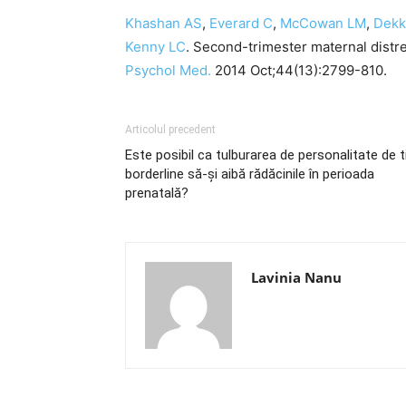
Khashan AS
,
Everard C
,
McCowan LM
,
Dekk
Kenny LC
. Second-trimester maternal distres
Psychol Med.
2014 Oct;44(13):2799-810.
Articolul precedent
Este posibil ca tulburarea de personalitate de t
borderline să-și aibă rădăcinile în perioada
prenatală?
Lavinia Nanu