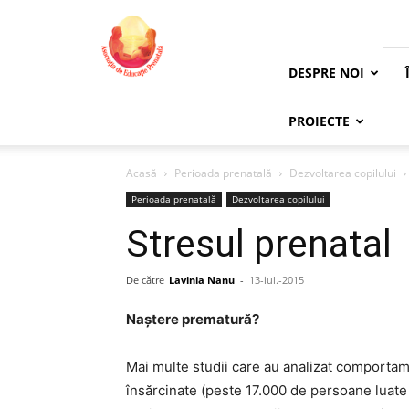
Asociația
de
Educație
Prenatală
DESPRE NOI
PROIECTE
Acasă
Perioada prenatală
Dezvoltarea copilului
Perioada prenatală
Dezvoltarea copilului
Stresul prenatal
De către
Lavinia Nanu
-
13-iul.-2015
Naștere prematură?
Mai multe studii care au analizat comporta
însărcinate (peste 17.000 de persoane luate 