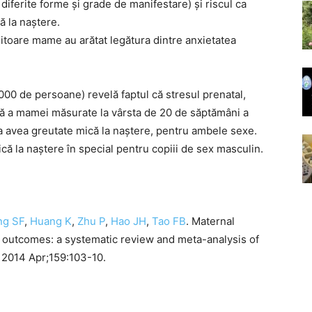
diferite forme și grade de manifestare) și riscul ca
ă la naștere.
itoare mame au arătat legătura dintre anxietatea
000 de persoane) revelă faptul că stresul prenatal,
tă a mamei măsurate la vârsta de 20 de săptămâni a
de a avea greutate mică la naștere, pentru ambele sexe.
că la naștere în special pentru copiii de sex masculin.
ng SF
,
Huang K
,
Zhu P
,
Hao JH
,
Tao FB
. Maternal
 outcomes: a systematic review and meta-analysis of
2014 Apr;159:103-10.