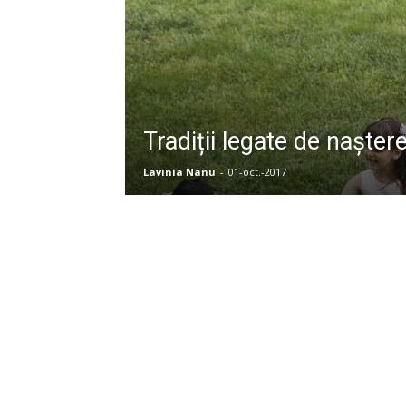
Tradiții legate de nașter
Lavinia Nanu
-
01-oct.-2017