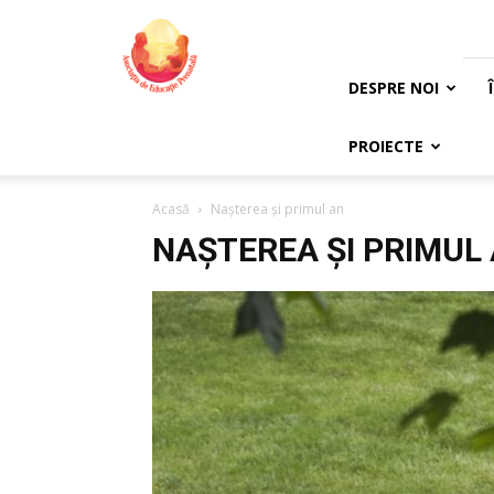
Asociația
de
Educație
Prenatală
DESPRE NOI
PROIECTE
Acasă
Nașterea și primul an
NAȘTEREA ȘI PRIMUL