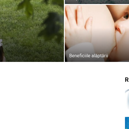
e
Beneficiile alăptării
R