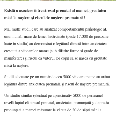
Există o asociere între stresul prenatal al mamei, greutatea
mică la naștere și riscul de naștere prematură?
Mai multe studii care au analizat comportamentul psihologic aL
unui număr mare de femei însărcinate (peste 17.000 de persoane
luate în studiu) au demonstrat o legătură directă între anxietatea
crescută a viitoarelor mame (sub diferite forme și grade de
manifestare) și riscul ca viitorul lor copil să se nască cu greutate
mică la naștere.
Studii efectuate pe un număr de cca 5000 viitoare mame au arătat
legătura dintre anxietatea prenatală și riscul de naștere prematură.
Un studiu similar (efectuat pe aproximativ 5000 de persoane)
revelă faptul că stresul prenatal, anxietatea pronunțată și depresia
pronunțată a mamei măsurate la vârsta de 20 de săptămâni a