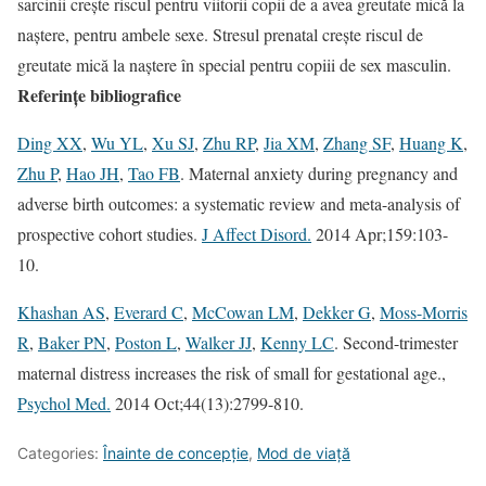
sarcinii crește riscul pentru viitorii copii de a avea greutate mică la
naștere, pentru ambele sexe. Stresul prenatal crește riscul de
greutate mică la naștere în special pentru copiii de sex masculin.
Referințe bibliografice
Ding XX
,
Wu YL
,
Xu SJ
,
Zhu RP
,
Jia XM
,
Zhang SF
,
Huang K
,
Zhu P
,
Hao JH
,
Tao FB
. Maternal anxiety during pregnancy and
adverse birth outcomes: a systematic review and meta-analysis of
prospective cohort studies.
J Affect Disord.
2014 Apr;159:103-
10.
Khashan AS
,
Everard C
,
McCowan LM
,
Dekker G
,
Moss-Morris
R
,
Baker PN
,
Poston L
,
Walker JJ
,
Kenny LC
. Second-trimester
maternal distress increases the risk of small for gestational age.,
Psychol Med.
2014 Oct;44(13):2799-810.
Categories:
Înainte de concepție
,
Mod de viață