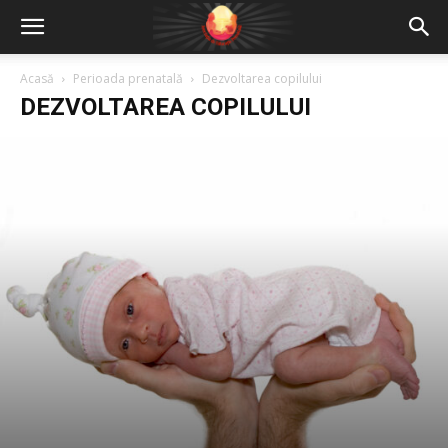
Acasă
Perioada prenatală
Dezvoltarea copilului
DEZVOLTAREA COPILULUI