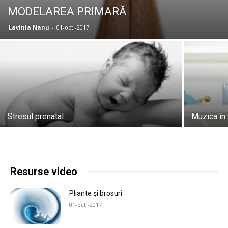
MODELAREA PRIMARĂ
Lavinia Nanu
-
01-oct.-2017
Stresul prenatal
Muzica în 
Resurse video
Pliante și brosuri
01-oct.-2017