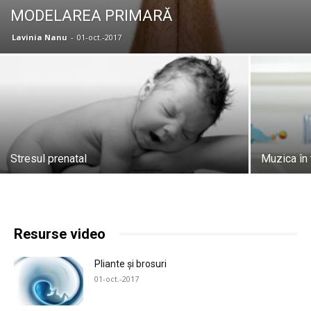
MODELAREA PRIMARĂ
Lavinia Nanu
-
01-oct.-2017
Stresul prenatal
Muzica în 
Resurse video
Pliante și brosuri
01-oct.-2017