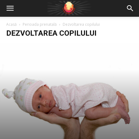
Acasă
Perioada prenatală
Dezvoltarea copilului
DEZVOLTAREA COPILULUI