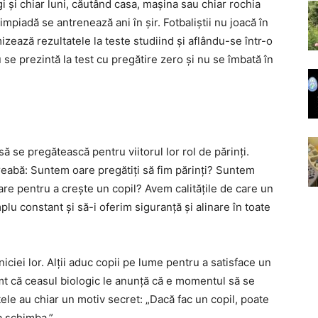
i și chiar luni, căutând casa, mașina sau chiar rochia
Olimpiadă se antrenează ani în șir. Fotbaliștii nu joacă în
izează rezultatele la teste studiind și aflându-se într-o
se prezintă la test cu pregătire zero și nu se îmbată în
ă se pregătească pentru viitorul lor rol de părinți.
reabă: Suntem oare pregătiți să fim părinți? Suntem
re pentru a crește un copil? Avem calitățile de care un
lu constant și să-i oferim siguranță și alinare în toate
iciei lor. Alții aduc copii pe lume pentru a satisface un
mt că ceasul biologic le anunță că e momentul să se
tele au chiar un motiv secret: „Dacă fac un copil, poate
a schimba.”