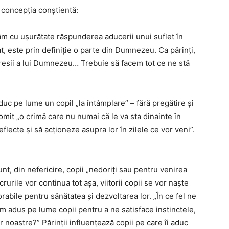
e concepția conștientă:
ăm cu ușurătate răspunderea aducerii unui suflet în
at, este prin definiție o parte din Dumnezeu. Ca părinți,
xpresii a lui Dumnezeu… Trebuie să facem tot ce ne stă
c pe lume un copil „la întâmplare” – fără pregătire și
omit „o crimă care nu numai că le va sta dinainte în
flecte și să acționeze asupra lor în zilele ce vor veni”.
nt, din nefericire, copii „nedoriți sau pentru venirea
rurile vor continua tot așa, viitorii copii se vor naște
rabile pentru sănătatea și dezvoltarea lor. „În ce fel ne
am adus pe lume copii pentru a ne satisface instinctele,
or noastre?” Părinții influențează copii pe care îi aduc