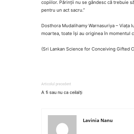
copiilor. Părinții nu se gândesc că trebuie să
pentru un act sacru.”
Dosthora Mudalihamy Warnasuriya – Viața lungă
moartea, toate își au originea în momentul c
(Sri Lankan Science for Conceiving Gifted C
Articolul precedent
A fi sau nu ca ceilalți
Lavinia Nanu