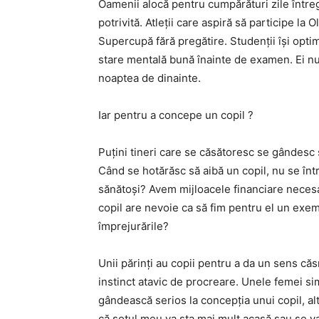
Oamenii alocă pentru cumpărături zile întreg
potrivită. Atleții care aspiră să participe la 
Supercupă fără pregătire. Studenții își optim
stare mentală bună înainte de examen. Ei nu 
noaptea de dinainte.
Iar pentru a concepe un copil ?
Puțini tineri care se căsătoresc se gândesc s
Când se hotărăsc să aibă un copil, nu se înt
sănătoși? Avem mijloacele financiare necesa
copil are nevoie ca să fim pentru el un exemp
împrejurările?
Unii părinți au copii pentru a da un sens căsn
instinct atavic de procreare. Unele femei si
gândească serios la concepția unui copil, al
că soțul meu va sta mai mult acasă sau se v