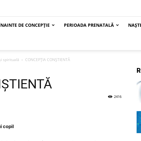
ÎNAINTE DE CONCEPȚIE
PERIOADA PRENATALĂ
NAȘT
i spirituală
CONCEPȚIA CONȘTIENTĂ
R
ȘTIENTĂ
2416
 copil