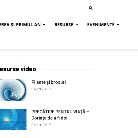
EREA ȘI PRIMUL AN
RESURSE
EVENIMENTE
esurse video
Pliante și brosuri
01-oct.-2017
PREGĂTIRE PENTRU VIAŢĂ –
Dorinţa de a fi doi
01-oct.-2017