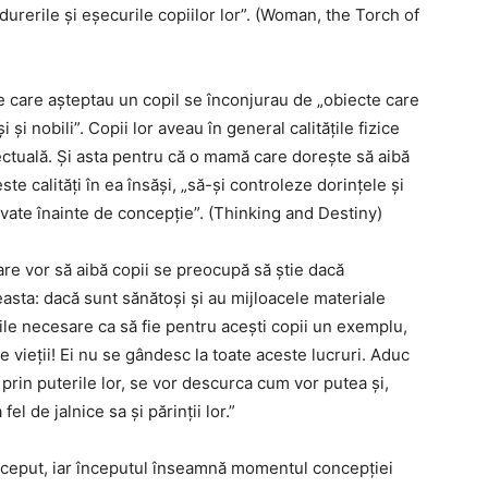
durerile și eșecurile copiilor lor”. (Woman, the Torch of
le care așteptau un copil se înconjurau de „obiecte care
și nobili”. Copii lor aveau în general calitățile fizice
lectuală. Și asta pentru că o mamă care dorește să aibă
ste calități în ea însăși, „să-și controleze dorințele și
ate înainte de concepție”. (Thinking and Destiny)
e vor să aibă copii se preocupă să știe dacă
easta: dacă sunt sănătoși și au mijloacele materiale
ățile necesare ca să fie pentru acești copii un exemplu,
e vieții! Ei nu se gândesc la toate aceste lucruri. Aduc
 prin puterile lor, se vor descurca cum vor putea și,
 fel de jalnice sa și părinții lor.”
 început, iar începutul înseamnă momentul concepției