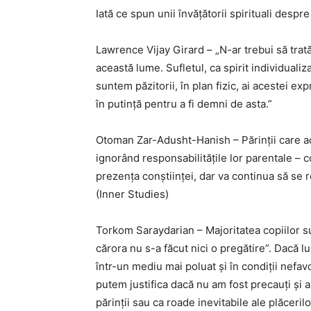
Iată ce spun unii învățătorii spirituali despr
Lawrence Vijay Girard – „N-ar trebui să trat
această lume. Sufletul, ca spirit individualiz
suntem păzitorii, în plan fizic, ai acestei e
în putință pentru a fi demni de asta.”
Otoman Zar-Adusht-Hanish – Părinții care adu
ignorând responsabilitățile lor parentale – c
prezența conștiinței, dar va continua să se re
(Inner Studies)
Torkom Saraydarian – Majoritatea copiilor su
cărora nu s-a făcut nici o pregătire”. Dacă luc
într-un mediu mai poluat și în condiții nefavo
putem justifica dacă nu am fost precauți și 
părinții sau ca roade inevitabile ale plăceril