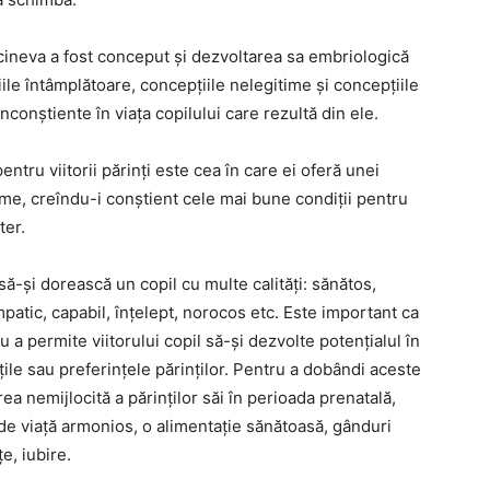
 cineva a fost conceput și dezvoltarea sa embriologică
iile întâmplătoare, concepțiile nelegitime și concepțiile
conștiente în viața copilului care rezultă din ele.
ntru viitorii părinți este cea în care ei oferă unei
lume, creîndu-i conștient cele mai bune condiții pentru
ter.
ă-și dorească un copil cu multe calități: sănătos,
 empatic, capabil, înțelept, norocos etc. Este important ca
ru a permite viitorului copil să-și dezvolte potențialul în
ile sau preferințele părinților. Pentru a dobândi aceste
ea nemijlocită a părinților săi în perioada prenatală,
e viață armonios, o alimentație sănătoasă, gânduri
e, iubire.