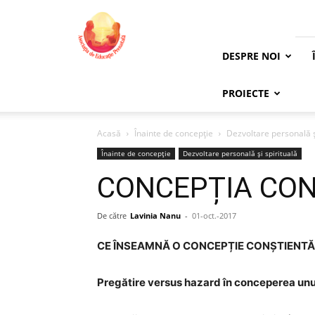
Asociația
de
Educație
Prenatală
DESPRE NOI
PROIECTE
Acasă
Înainte de concepție
Dezvoltare personală ș
Înainte de concepție
Dezvoltare personală și spirituală
CONCEPȚIA CON
De către
Lavinia Nanu
-
01-oct.-2017
CE ÎNSEAMNĂ O CONCEPȚIE CONȘTIENTĂ
Pregătire versus hazard în conceperea unui