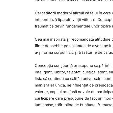
Cercetătorii moderni afirmă că felul în care
influențează tiparele vieții viitoare. Concepț
traumatice devin fundamentele unor tipare in
Cea mai inspirată și recomandată atitudine pe
ființe deosebite posibilitatea de a veni pe 
a-și forma corpul fizic și trăsăturile de carac
Concepția conștientă presupune ca părinții s
inteligent, iubitor, talentat, curajos, atent,
lista să continue cu calități universale, pent
maniera sa unică, neinfluențat de prejudecăț
valențe, copilul are însă nevoie de participar
participare care presupune de fapt un mod d
luminoase, trăiri pline de bunătate, frumuseț