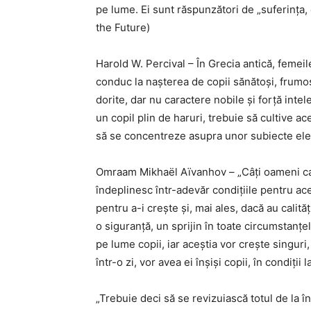
pe lume. Ei sunt răspunzători de „suferința, 
the Future)
Harold W. Percival – În Grecia antică, femei
conduc la nașterea de copii sănătoși, frumoși 
dorite, dar nu caractere nobile și forță inte
un copil plin de haruri, trebuie să cultive ace
să se concentreze asupra unor subiecte elev
Omraam Mikhaël Aïvanhov – „Câți oameni car
îndeplinesc într-adevăr condițiile pentru ac
pentru a-i crește și, mai ales, dacă au calit
o siguranță, un sprijin în toate circumstanțel
pe lume copii, iar aceștia vor crește singuri,
într-o zi, vor avea ei înșiși copii, în condiții la
„Trebuie deci să se revizuiască totul de la