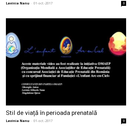
Lavinia Nanu
-
01-oct.-2017
0
Stil de viață în perioada prenatală
Lavinia Nanu
-
01-oct.-2017
0