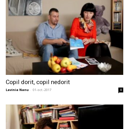
Copil dorit, copil nedorit
Lavinia Nanu
-
01-oct.-2017
0