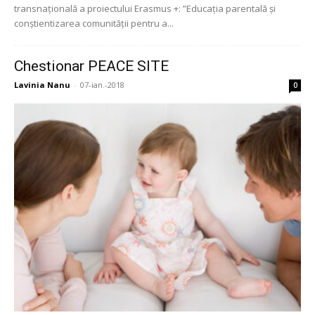
transnațională a proiectului Erasmus +: ”Educația parentală și
conștientizarea comunității pentru a...
Chestionar PEACE SITE
Lavinia Nanu
-
07-ian.-2018
0