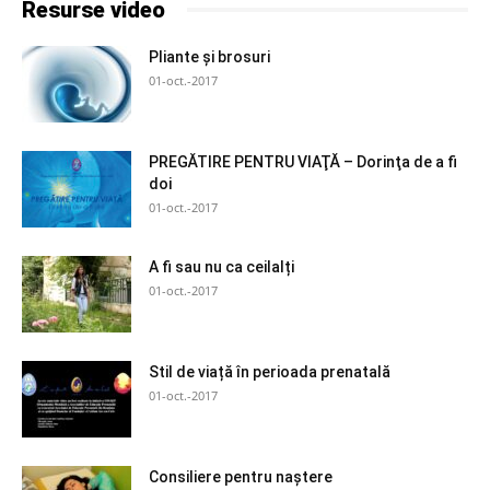
Resurse video
Pliante și brosuri
01-oct.-2017
PREGĂTIRE PENTRU VIAŢĂ – Dorinţa de a fi
doi
01-oct.-2017
A fi sau nu ca ceilalți
01-oct.-2017
Stil de viață în perioada prenatală
01-oct.-2017
Consiliere pentru naștere