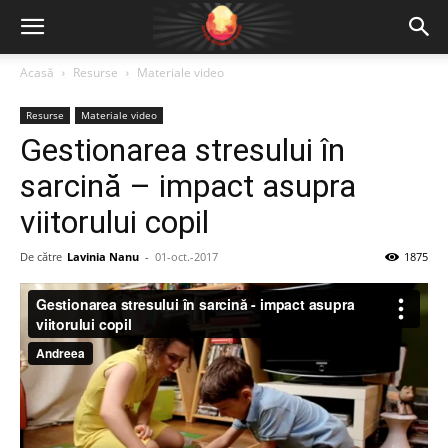
Acasă
Resurse
Materiale video
Resurse
Materiale video
Gestionarea stresului în
sarcină – impact asupra
viitorului copil
De către
Lavinia Nanu
-
01-oct.-2017
1875