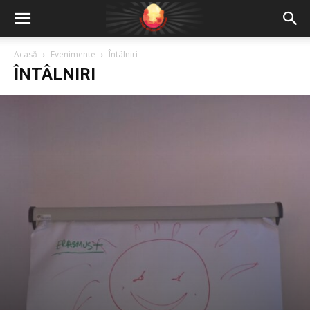
Acasă
Evenimente
Întâlniri
ÎNTÂLNIRI