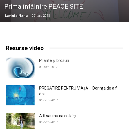
Prima întâlnire PEACE SITE
Lavinia Nanu
-
07-ian.-2018
Resurse video
Pliante și brosuri
01-oct.-2017
PREGĂTIRE PENTRU VIAŢĂ – Dorinţa de a fi
doi
01-oct.-2017
A fi sau nu ca ceilalți
01-oct.-2017