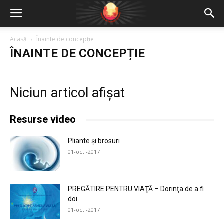
Acasă
Înainte de concepție
ÎNAINTE DE CONCEPȚIE
Niciun articol afișat
Resurse video
Pliante și brosuri
01-oct.-2017
PREGĂTIRE PENTRU VIAŢĂ – Dorinţa de a fi
doi
01-oct.-2017