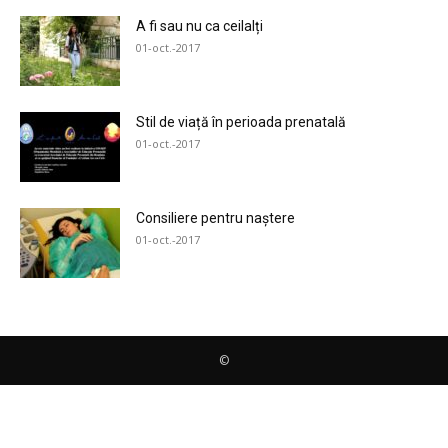
A fi sau nu ca ceilalți
01-oct.-2017
Stil de viață în perioada prenatală
01-oct.-2017
Consiliere pentru naștere
01-oct.-2017
©