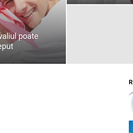
aliul poate
eput
R