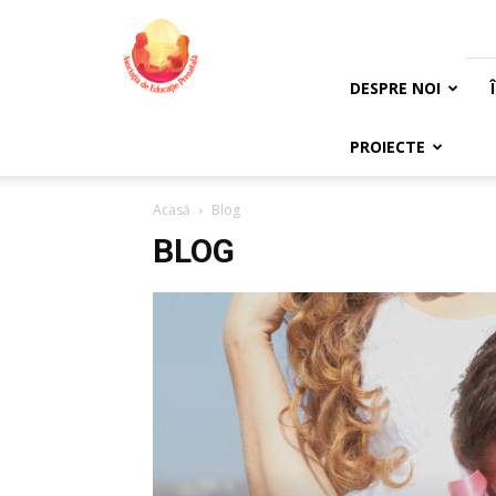
Asociația
de
Educație
Prenatală
DESPRE NOI
PROIECTE
Acasă
Blog
BLOG