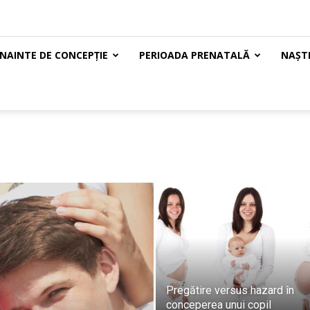
ÎNAINTE DE CONCEPȚIE
PERIOADA PRENATALĂ
NAȘTE
Pregătire versus hazard în
conceperea unui copil