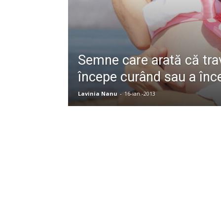
Semne care arată că trav
începe curând sau a înc
Lavinia Nanu
-
16-ian.-2013