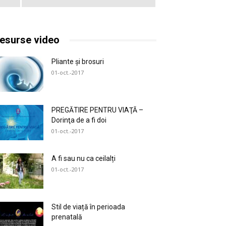
esurse video
Pliante și brosuri
01-oct.-2017
PREGĂTIRE PENTRU VIAŢĂ –
Dorinţa de a fi doi
01-oct.-2017
A fi sau nu ca ceilalți
01-oct.-2017
Stil de viață în perioada
prenatală