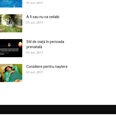
01-oct.-2017
A fi sau nu ca ceilalți
01-oct.-2017
Stil de viață în perioada
prenatală
01-oct.-2017
Consiliere pentru naștere
01-oct.-2017