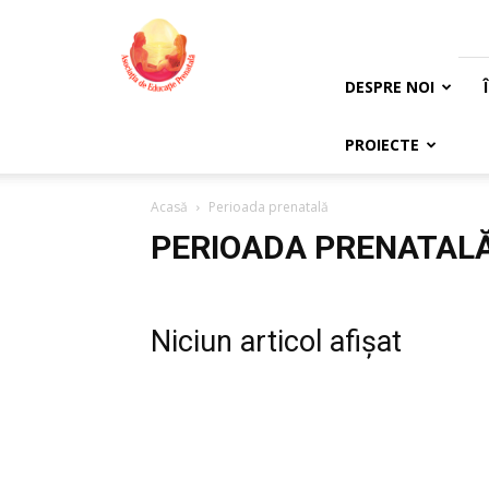
Asociația
de
Educație
Prenatală
DESPRE NOI
PROIECTE
Acasă
Perioada prenatală
PERIOADA PRENATAL
Niciun articol afișat