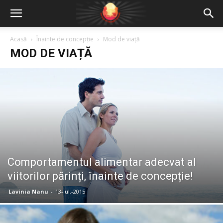
Acasă
Înainte de concepție
Mod de viață
MOD DE VIAȚĂ
Comportamentul alimentar adecvat al
viitorilor părinți, înainte de concepție!
Lavinia Nanu
-
13-iul.-2015