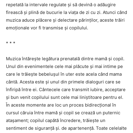
repetată la intervale regulate şi să devină o adăugire
firească şi plină de bucurie la viața de zi cu zi. Atunci când
muzica aduce plăcere şi delectare părinților, aceste trăiri
emoționale vor fi transmise şi copilului.
* * *
Muzica întăreşte legătura prenatală dintre mamă și copil.
Unul din evenimentele cele mai plăcute şi mai intime pe
care le trăieşte bebeluşul în uter este acela când mama
cântă. Acesta este şi unul din primele dialoguri care se
înfiripă între ei. Cântecele care transmit iubire, acceptare
şi bun venit copilului sunt cele mai liniştitoare pentru el.
Ȋn aceste momente are loc un proces bidirecțional în
cursul căruia între mamă şi copil se crează un puternic
ataşament; copilul capătă încredere, trăieşte un
sentiment de siguranță şi. de apartenență. Toate celelalte