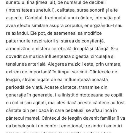
sunetului (înălțimea lui), de numărul de decibeli
(intensitatea sunetului), calitatea, sursa sonoră şi alte
aspecte. Cântatul, fredonatul unui cântec, intonația pot
avea efecte similare asupra corpului, energizându-l sau
relaxândul. Ele pot, de asemenea, să modifice
patternurile respiratorii şi starea de conştiență,
armonizând emisfera cerebrală dreaptă şi stângă. S-a
dovedit că muzica influențează digestia, circulația şi
tensiunea arterială. Alegerea muzicii este, prin urmare,
extrem de importantă în timpul sarcinii. Cântecele de
leagăn, strâns legate de ea, influențează această
perioadă de viață. Aceste cântece, transmise din
generație în generație, i-a liniştit dintotdeauna pe copiii
cu colici sau agitați, mai ales dacă aceste cântece au fost
cântate din perioada în care bebeluşii se aflau încă în
pântecul mamei. Cântecul de leagăn devenit familiar îi va
da bebeluşului un confort emoțional, trezindu-i amintiri