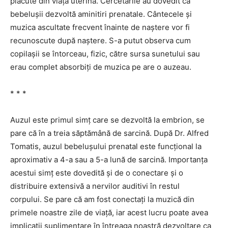
plăcute din viața uterină. Cercetările au dovedit că
bebeluşii dezvoltă aminitiri prenatale. Cântecele şi
muzica ascultate frecvent înainte de naştere vor fi
recunoscute după naştere. S-a putut observa cum
copilaşii se întorceau, fizic, către sursa sunetului sau
erau complet absorbiți de muzica pe are o auzeau.
* * *
Auzul este primul simț care se dezvoltă la embrion, se
pare că în a treia săptămână de sarcină. După Dr. Alfred
Tomatis, auzul bebeluşului prenatal este funcțional la
aproximativ a 4-a sau a 5-a lună de sarcină. Importanța
acestui simț este dovedită şi de o conectare şi o
distribuire extensivă a nervilor auditivi în restul
corpului. Se pare că am fost conectați la muzică din
primele noastre zile de viață, iar acest lucru poate avea
implicații suplimentare în întreaga noastră dezvoltare ca