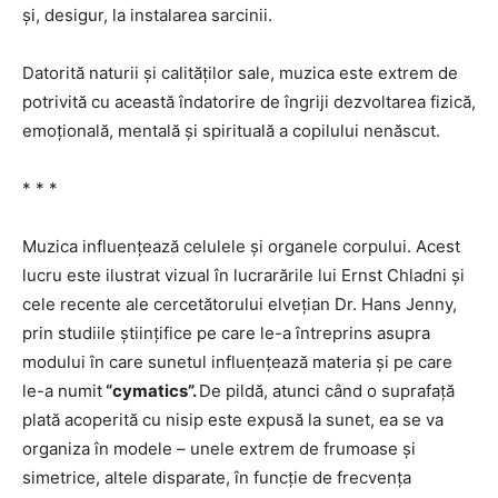
şi, desigur, la instalarea sarcinii.
Datorită naturii şi calităților sale, muzica este extrem de
potrivită cu această îndatorire de îngriji dezvoltarea fizică,
emoțională, mentală şi spirituală a copilului nenăscut.
* * *
Muzica influențează celulele şi organele corpului. Acest
lucru este ilustrat vizual în lucrarările lui Ernst Chladni şi
cele recente ale cercetătorului elvețian Dr. Hans Jenny,
prin studiile ştiințifice pe care le-a întreprins asupra
modului în care sunetul influențează materia şi pe care
le-a numit
“cymatics”.
De pildă, atunci când o suprafață
plată acoperită cu nisip este expusă la sunet, ea se va
organiza în modele – unele extrem de frumoase şi
simetrice, altele disparate, în funcție de frecvența