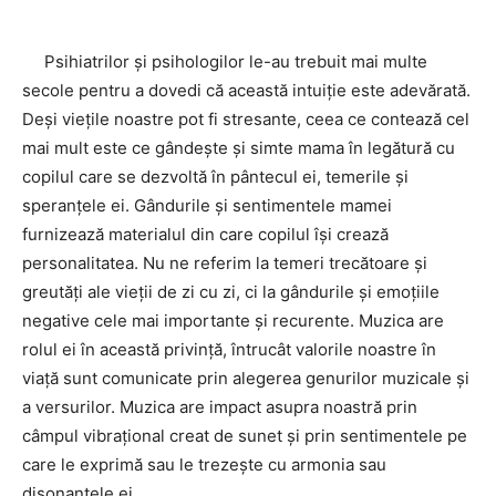
Psihiatrilor şi psihologilor le-au trebuit mai multe
secole pentru a dovedi că această intuiție este adevărată.
Deşi viețile noastre pot fi stresante, ceea ce contează cel
mai mult este ce gândeşte şi simte mama în legătură cu
copilul care se dezvoltă în pântecul ei, temerile şi
speranțele ei. Gândurile şi sentimentele mamei
furnizează materialul din care copilul îşi crează
personalitatea. Nu ne referim la temeri trecătoare şi
greutăți ale vieții de zi cu zi, ci la gândurile şi emoțiile
negative cele mai importante şi recurente. Muzica are
rolul ei în această privință, întrucât valorile noastre în
viață sunt comunicate prin alegerea genurilor muzicale şi
a versurilor. Muzica are impact asupra noastră prin
câmpul vibrațional creat de sunet şi prin sentimentele pe
care le exprimă sau le trezeşte cu armonia sau
disonanțele ei.