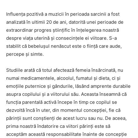
Influența pozitivă a muzicii în perioada sarcinii a fost
analizată în ultimii 20 de ani, datorită unei perioade de
extraordinar progres ştiințific în înțelegerea noastră
despre viața uterină şi consecințele ei viitoare. S-a
stabilit că bebeluşul nenăscut este o ființă care aude,
percepe şi simte.
Studiile arată că totul afectează femeia însărcinată, nu
numai medicamentele, alcoolul, fumatul şi dieta, ci şi
emoțiile puternice şi gândurile, lăsând amprente durabile
asupra copilului şi a viitorului său. Aceasta înseamnă că
funcția parentală activă începe în timp ce copilul se
dezvoltă încă în uter, din momentul concepției, fie că
părinții sunt conştienți de acest lucru sau nu. De aceea,
prima noastră îndatorire ca viitori părinți este să
acceptăm această responsabilitate înainte de concepție