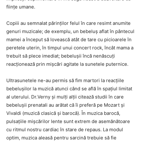
ființe umane.
Copiii au semnalat părinților felul în care resimt anumite
genuri muzicale; de exemplu, un bebeluş aflat în pântecul
mamei a început să lovească atât de tare cu picioarele în
peretele uterin, în timpul unui concert rock, încât mama a
trebuit să plece imediat; bebelușii încă nenăscuți
reacționează prin mişcări agitate la sunetele puternice.
Ultrasunetele ne-au permis să fim martori la reacțiile
bebeluşilor la muzică atunci când se află în spațiul limitat
al uterului. Dr.Verny şi mulți alții citează studii în care
bebeluşii prenatali au arătat că îi preferă pe Mozart şi
Vivaldi (muzică clasică şi barocă). Ȋn muzica barocă,
pulsațiile mişcărilor lente sunt extrem de asemănătoare
cu ritmul nostru cardiac în stare de repaus. La modul
optim, muzica aleasă pentru sarcină trebuie să fie