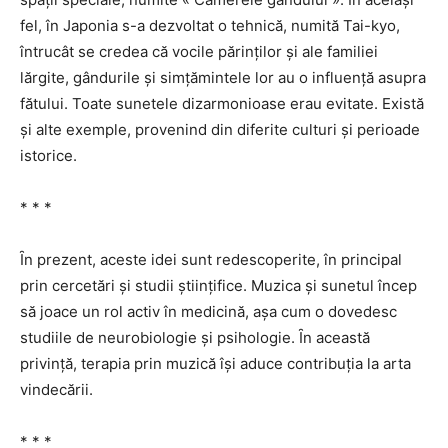
fel, în Japonia s-a dezvoltat o tehnică, numită Tai-kyo,
întrucât se credea că vocile părinților şi ale familiei
lărgite, gândurile şi simțămintele lor au o influență asupra
fătului. Toate sunetele dizarmonioase erau evitate. Există
şi alte exemple, provenind din diferite culturi şi perioade
istorice.
* * *
Ȋn prezent, aceste idei sunt redescoperite, în principal
prin cercetări şi studii ştiințifice. Muzica şi sunetul încep
să joace un rol activ în medicină, aşa cum o dovedesc
studiile de neurobiologie şi psihologie. Ȋn această
privință, terapia prin muzică îşi aduce contribuția la arta
vindecării.
* * *