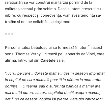
relaționări se vor construi mai târziu pornind de la
calitatea acestui prim schimb. Dacă suntem crescuți cu
iubire, cu respect şi conecvență, vom avea tendința să-i
tratăm şi noi pe ceilalți în acelaşi mod.
* * *
Personalitatea bebeluşului se formează în uter. Ȋn acest
sens, Thomas Verny îl citează pe Leonardo da Vinci, care
afirmă, într-unul din
Caietele
sale:
“lucrul pe care îl doreşte mama îl găsim deseori imprimat
în copilul pe care mama îl poartă în pântec la momentul
dorinței… O teamă sau o suferință psihică a mamei are
mai multă putere asupra copilului decât asupra mamei,
dat fiind că deseori copilul îşi pierde viața din cauza lor.”