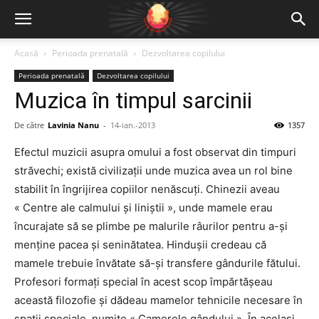
Acasă
Perioada prenatală
Dezvoltarea copilului
Perioada prenatală
Dezvoltarea copilului
Muzica în timpul sarcinii
De către
Lavinia Nanu
-
14-ian.-2013
1357
Efectul muzicii asupra omului a fost observat din timpuri
străvechi; există civilizații unde muzica avea un rol bine
stabilit în îngrijirea copiilor nenăscuți. Chinezii aveau
« Centre ale calmului şi liniştii », unde mamele erau
încurajate să se plimbe pe malurile râurilor pentru a-şi
menține pacea şi seninătatea. Hinduşii credeau că
mamele trebuie învătate să-şi transfere gândurile fătului.
Profesori formați special în acest scop împărtăşeau
această filozofie şi dădeau mamelor tehnicile necesare în
spații speciale, numite « Camerele gândului ». Ȋn acelaşi