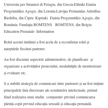
Universita per Stranieri di Perugia, din Grecia:Elliniki Etairia
Progennitikis Agogis, din Letonia:Latvijas Perinatalas Attistibas
Biedriba, din Cipru: Kipriaki Etairia Progennitikis Agogis, din
România: Fundația ROMTENS ROMTENS, din Belgia:
Education Prenatale- Information
Rolul acestei întâlniri a fost acela de a reconfirma rolul și
așteptările fiecărui partener.
Au fost discutate aspectele administrative, de planificare și
organizare a activităților proiectului, modalitățile de monitorizare
și evaluare etc.
S-a stabilit strategia de comunicare între parteneri și au fost inițiate
principalele linii directoare ale rezultatelor intelectuale, primul
fiind realizarea unui studiu comparativ privind comunicarea
părinți-copii privind educația sexuală și educația prenatală.