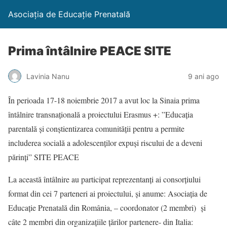
Asociația de Educație Prenatală
Prima întâlnire PEACE SITE
Lavinia Nanu
9 ani ago
În perioada 17-18 noiembrie 2017 a avut loc la Sinaia prima
întâlnire transnațională a proiectului Erasmus +: ”Educația
parentală și conștientizarea comunității pentru a permite
includerea socială a adolescenților expuși riscului de a deveni
părinți” SITE PEACE
La această întâlnire au participat reprezentanți ai consorțiului
format din cei 7 parteneri ai proiectului, și anume: Asociația de
Educație Prenatală din România, – coordonator (2 membri) și
câte 2 membri din organizațiile țărilor partenere- din Italia: