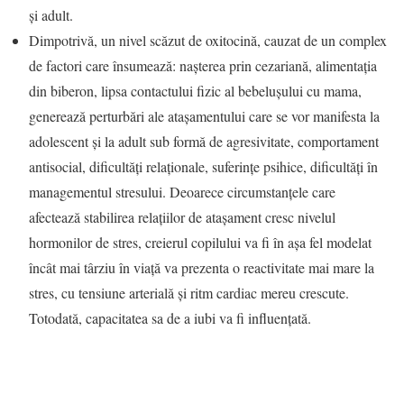
și adult.
Dimpotrivă, un nivel scăzut de oxitocină, cauzat de un complex
de factori care însumează: nașterea prin cezariană, alimentația
din biberon, lipsa contactului fizic al bebelușului cu mama,
generează perturbări ale atașamentului care se vor manifesta la
adolescent și la adult sub formă de agresivitate, comportament
antisocial, dificultăți relaționale, suferințe psihice, dificultăți în
managementul stresului. Deoarece circumstanțele care
afectează stabilirea relațiilor de atașament cresc nivelul
hormonilor de stres, creierul copilului va fi în așa fel modelat
încât mai târziu în viață va prezenta o reactivitate mai mare la
stres, cu tensiune arterială și ritm cardiac mereu crescute.
Totodată, capacitatea sa de a iubi va fi influențată.