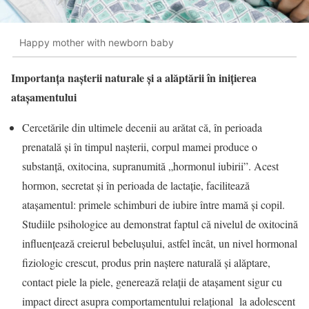
Happy mother with newborn baby
Importanța nașterii naturale și a alăptării în inițierea
atașamentului
Cercetările din ultimele decenii au arătat că, în perioada
prenatală și în timpul nașterii, corpul mamei produce o
substanță, oxitocina, supranumită „hormonul iubirii”. Acest
hormon, secretat și în perioada de lactație, facilitează
atașamentul: primele schimburi de iubire între mamă și copil.
Studiile psihologice au demonstrat faptul că nivelul de oxitocină
influențează creierul bebelușului, astfel încât, un nivel hormonal
fiziologic crescut, produs prin naștere naturală și alăptare,
contact piele la piele, generează relații de atașament sigur cu
impact direct asupra comportamentului relațional la adolescent