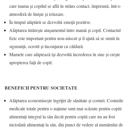
care mama și copilul se află în strâns contact, împreună, într-o
atmosferă de liniște și relaxare.
În timpul alăptării se dezvoltă emoții pozitive.
Alăptarea întărește atașamentul între mamă și copil. Contactul
fizic este important pentru nou-născut și îl ajută să se simtă în
siguranță, ocrotit și înconjurat cu căldură.
Mamele care alăptează își dezvoltă încrederea în sine și crește
apropierea față de copil.
BENEFICII PENTRU SOCIETATE
Alăptarea economisește îngrijiri de sănătate și costuri. Costurile
medicale totale pentru o națiune sunt mai scăzute pentru copiii
alimentați integral la sân decât pentru copiii care nu au fost
niciodată alimentați la sân, din punct de vedere al numărului de