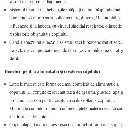
și sunt mai rar consultați medical.
Sistemul imunitar al bebelușilor alăptați natural răspunde mai
bine imunizărilor pentru polio, tetanus, difteria, Haemophilus
influenzae și la infecția cu virusul sincițial respirator, o infecție
respiratorie obișnuită a copilului.
Când alăptezi, nu ai nevoie să sterilizezi biberoane sau suzete.
Laptele matern preluat direct de la sân este întotdeauna curat și
steril.
Beneficii pentru alimentația și creșterea copilului
Laptele matern este forma cea mai completă de alimentație a
copilului. El conține exact cantitatea de grăsimi, glucide, apă și
proteine necesară pentru creșterea și dezvoltarea copilului.
Majoritatea copiilor digeră mai bine laptele matern decât orice
altă formulă de lapte.
Copiii alăptați natural cresc exact cât ar trebui; sunt mai supli și