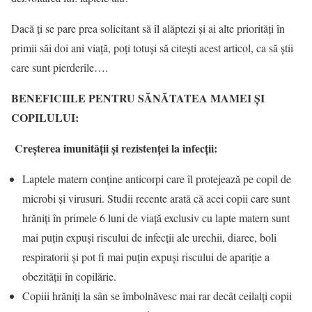
Dacă ți se pare prea solicitant să îl alăptezi și ai alte priorități în
primii săi doi ani viață, poți totuși să citești acest articol, ca să știi
care sunt pierderile….
BENEFICIILE PENTRU SĂNĂTATEA MAMEI ȘI
COPILULUI:
Creșterea imunității și rezistenței la infecții:
Laptele matern conține anticorpi care îl protejează pe copil de
microbi și virusuri. Studii recente arată că acei copii care sunt
hrăniți în primele 6 luni de viață exclusiv cu lapte matern sunt
mai puțin expuși riscului de infecții ale urechii, diaree, boli
respiratorii și pot fi mai puțin expuși riscului de apariție a
obezității în copilărie.
Copiii hrăniți la sân se îmbolnăvesc mai rar decât ceilalți copii