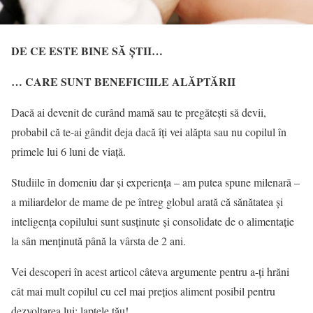
DE CE ESTE BINE SĂ ȘTII…
… CARE SUNT BENEFICIILE ALĂPTĂRII
Dacă ai devenit de curând mamă sau te pregătești să devii,
probabil că te-ai gândit deja dacă îți vei alăpta sau nu copilul în
primele lui 6 luni de viață.
Studiile în domeniu dar și experiența – am putea spune milenară –
a miliardelor de mame de pe întreg globul arată că sănătatea și
inteligența copilului sunt susținute și consolidate de o alimentație
la sân menținută până la vârsta de 2 ani.
Vei descoperi în acest articol câteva argumente pentru a-ți hrăni
cât mai mult copilul cu cel mai prețios aliment posibil pentru
dezvoltarea lui: laptele tău!