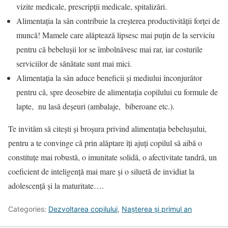
vizite medicale, prescripții medicale, spitalizări.
Alimentația la sân contribuie la creșterea productivității forței de
muncă! Mamele care alăptează lipsesc mai puțin de la serviciu
pentru că bebelușii lor se îmbolnăvesc mai rar, iar costurile
serviciilor de sănătate sunt mai mici.
Alimentația la sân aduce beneficii și mediului înconjurător
pentru că, spre deosebire de alimentația copilului cu formule de
lapte, nu lasă deșeuri (ambalaje, biberoane etc.).
Te invităm să citești și broșura privind alimentația bebelușului,
pentru a te convinge că prin alăptare îți ajuți copilul să aibă o
constituțe mai robustă, o imunitate solidă, o afectivitate tandră, un
coeficient de inteligență mai mare și o siluetă de invidiat la
adolescență și la maturitate….
Categories:
Dezvoltarea copilului
,
Nașterea și primul an