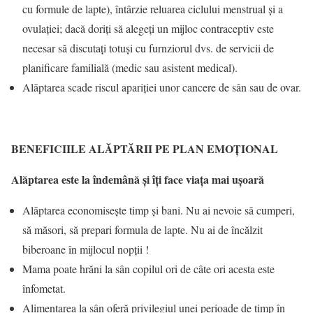
cu formule de lapte), întârzie reluarea ciclului menstrual și a
ovulației; dacă doriți să alegeți un mijloc contraceptiv este
necesar să discutați totuși cu furnziorul dvs. de servicii de
planificare familială (medic sau asistent medical).
Alăptarea scade riscul apariției unor cancere de sân sau de ovar.
BENEFICIILE ALĂPTĂRII PE PLAN EMOȚIONAL
Alăptarea este la îndemână și îți face viața mai ușoară
Alăptarea economisește timp și bani. Nu ai nevoie să cumperi,
să măsori, să prepari formula de lapte. Nu ai de încălzit
biberoane în mijlocul nopții !
Mama poate hrăni la sân copilul ori de câte ori acesta este
înfometat.
Alimentarea la sân oferă privilegiul unei perioade de timp în