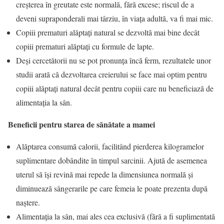
creșterea în greutate este normală, fără excese; riscul de a
deveni supraponderali mai târziu, în viața adultă, va fi mai mic.
Copiii prematuri alăptați natural se dezvoltă mai bine decât
copiii prematuri alăptați cu formule de lapte.
Deși cercetătorii nu se pot pronunța încă ferm, rezultatele unor
studii arată că dezvoltarea creierului se face mai optim pentru
copiii alăptați natural decât pentru copiii care nu beneficiază de
alimentația la sân.
Beneficii pentru starea de sănătate a mamei
Alăptarea consumă calorii, facilitând pierderea kilogramelor
suplimentare dobândite în timpul sarcinii. Ajută de asemenea
uterul să își revină mai repede la dimensiunea normală și
diminuează sângerarile pe care femeia le poate prezenta după
naștere.
Alimentația la sân, mai ales cea exclusivă (fără a fi suplimentată